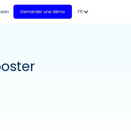
FR
xion
Demander une démo
ooster