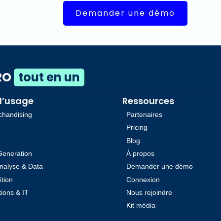
Demander une démo
CRO
tout en un
d’usage
Ressources
chandising
Partenaires
Pricing
Blog
Generation
À propos
nalyse & Data
Demander une démo
ition
Connexion
ions & IT
Nous rejoindre
Kit média