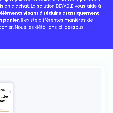
cision d’achat. La solution BEYABLE vous aide à
 éléments visant à réduire drastiquement
n panier
. Il existe différentes manières de
anier. Nous les détaillons ci-dessous.