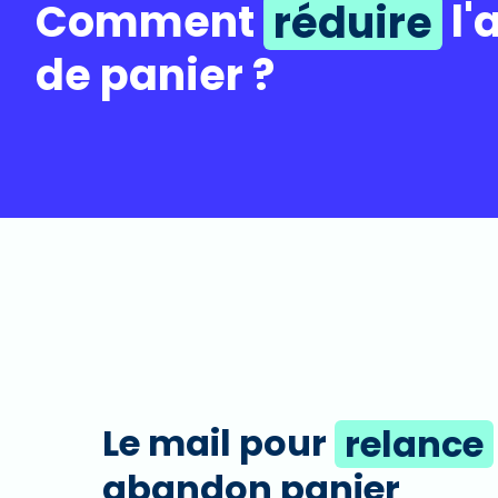
Comment
réduire
l'
de panier ?
Le mail pour
relance
abandon panier