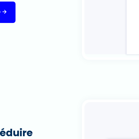
o
éduire