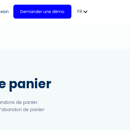
FR
xion
Demander une démo
e panier
andons de panier.
 d’abandon de panier