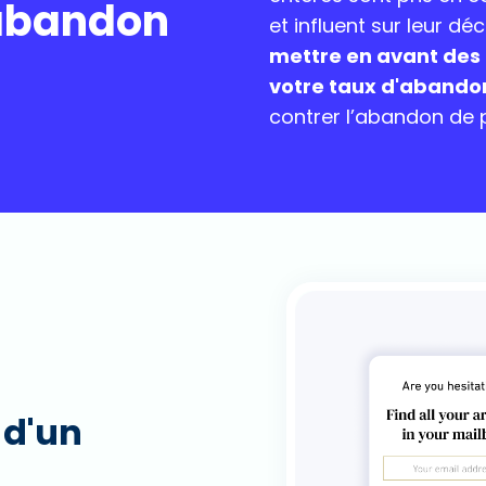
abandon
et influent sur leur dé
mettre en avant des
votre taux d'abando
contrer l’abandon de p
d'un