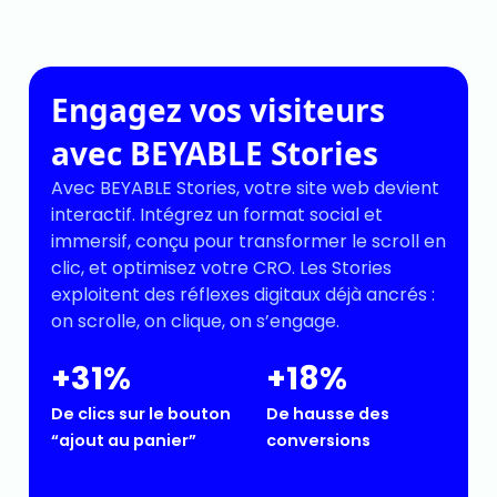
Engagez vos visiteurs
avec BEYABLE Stories
Avec BEYABLE Stories, votre site web devient
interactif. Intégrez un format social et
immersif, conçu pour transformer le scroll en
clic, et optimisez votre CRO. Les Stories
exploitent des réflexes digitaux déjà ancrés :
on scrolle, on clique, on s’engage.
+31%
+18%
De clics sur le bouton
De hausse des
“ajout au panier”
conversions