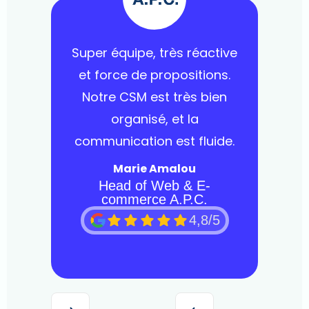
Super équipe, très réactive
et force de propositions.
Notre CSM est très bien
organisé, et la
communication est fluide.
Marie Amalou
Head of Web & E-
commerce A.P.C.
4,8/5