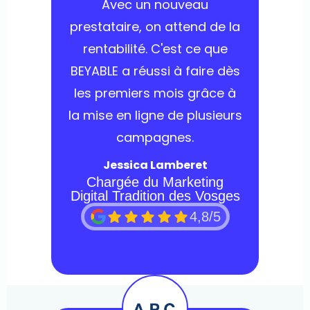
Avec un nouveau
prestataire, on attend de la
rentabilité. C'est ce que
BEYABLE a réussi à faire dès
les premiers mois grâce à
la mise en ligne de plusieurs
campagnes.
Jessica Lamberet
Chargée du Marketing
Digital Tradition des Vosges
4,8/5